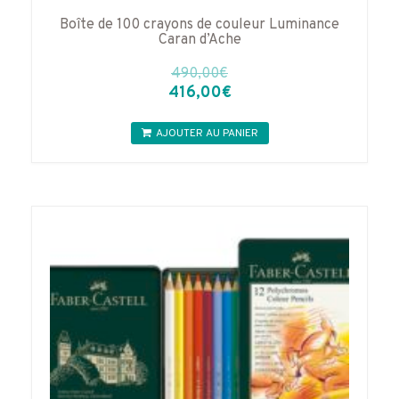
Boîte de 100 crayons de couleur Luminance
Caran d’Ache
490,00
€
Le
Le
416,00
€
prix
prix
initial
actuel
AJOUTER AU PANIER
était :
est :
490,00€.
416,00€.