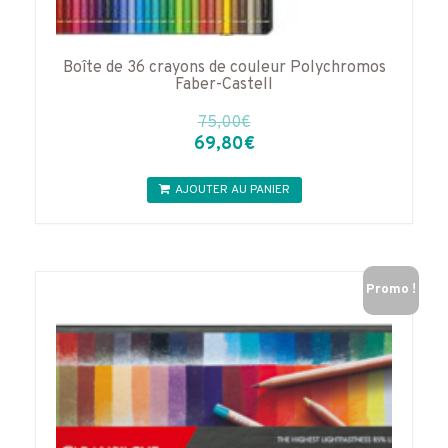
Boîte de 36 crayons de couleur Polychromos
Faber-Castell
75,00
€
Le
Le
69,80
€
prix
prix
initial
actuel
AJOUTER AU PANIER
était :
est :
75,00€.
69,80€.
Promo !