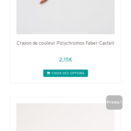
Crayon de couleur Polychromos Faber-Castell
2,15
€
Ce
CHOIX DES OPTIONS
produit
a
plusieurs
variations.
Les
Promo !
options
peuvent
être
choisies
sur