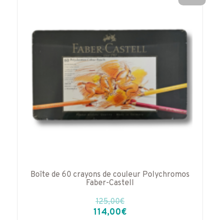
Boîte de 60 crayons de couleur Polychromos
Faber-Castell
125,00
€
Le
Le
114,00
€