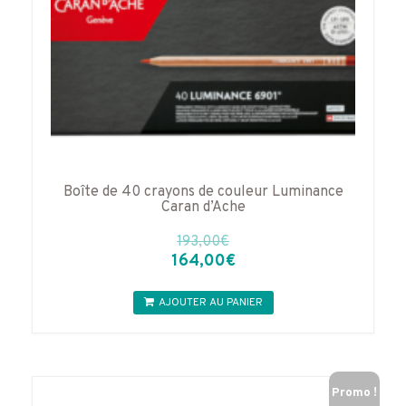
Boîte de 40 crayons de couleur Luminance
Caran d’Ache
193,00
€
Le
Le
164,00
€
prix
prix
initial
actuel
AJOUTER AU PANIER
était :
est :
193,00€.
164,00€.
Promo !