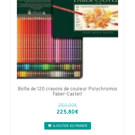
Boîte de 120 crayons de couleur Polychromos
Faber-Castell
250,00
€
Le
Le
225,80
€
prix
prix
initial
actuel
AJOUTER AU PANIER
était :
est :