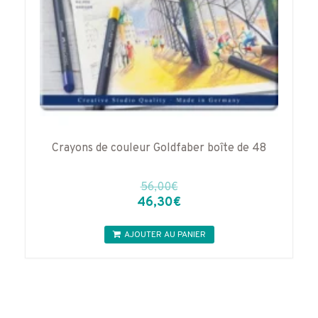
Crayons de couleur Goldfaber boîte de 48
56,00
€
Le
Le
46,30
€
prix
prix
initial
actuel
AJOUTER AU PANIER
était :
est :
56,00€.
46,30€.