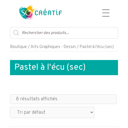
Aller
au
Recherche
contenu
de
produits
Boutique
/
Arts Graphiques - Dessin
/ Pastel à l'écu (sec)
Pastel à l'écu (sec)
8 résultats affichés