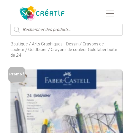
Aller
Recherche
au
de
contenu
produits
Boutique
/
Arts Graphiques - Dessin
/
Crayons de
couleur
/
Goldfaber
/ Crayons de couleur Goldfaber boîte
de 24
Promo !