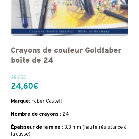
Crayons de couleur Goldfaber
boîte de 24
28,00
€
Le
Le
24,60
€
prix
prix
initial
actuel
Marque
: Faber Castell
était :
est :
Nombre de crayons
: 24
28,00€.
24,60€.
Épaisseur de la mine
: 3,3 mm (haute résistance à
la casse)