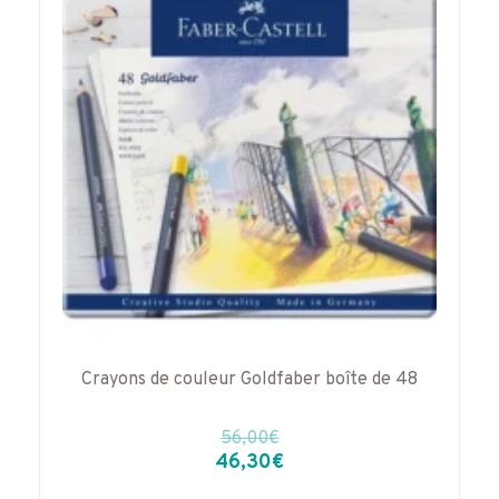
Crayons de couleur Goldfaber boîte de 48
56,00
€
Le
Le
46,30
€
prix
prix