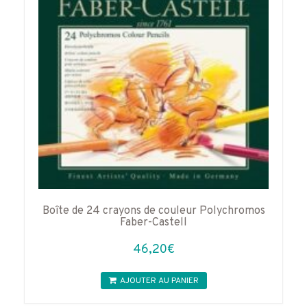
choisies
sur
la
page
du
produit
Boîte de 24 crayons de couleur Polychromos
Faber-Castell
46,20
€
AJOUTER AU PANIER