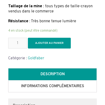
Taillage de la mine
: tous types de taille-crayon
vendus dans le commerce
Résistance
: Très bonne tenue lumière
4 en stock (peut être commandé)
quantité
AJOUTER AU PANIER
de
Crayons
de
Catégorie :
Goldfaber
couleur
Goldfaber
boîte
de
DESCRIPTION
24
INFORMATIONS COMPLÉMENTAIRES