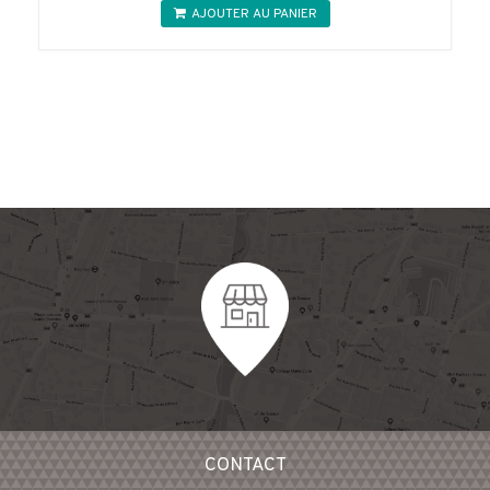
initial
actuel
AJOUTER AU PANIER
était :
est :
56,00€.
46,30€.
CONTACT