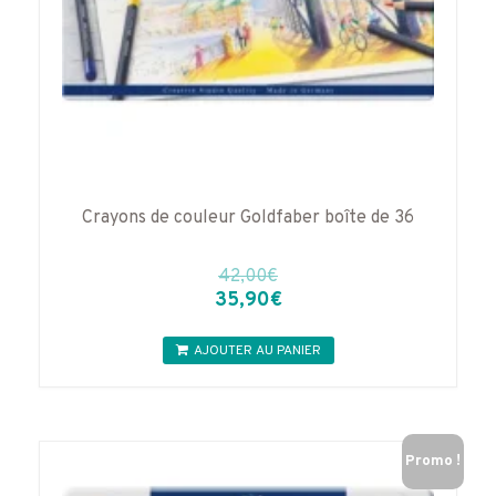
Crayons de couleur Goldfaber boîte de 36
42,00
€
Le
Le
35,90
€
prix
prix
initial
actuel
AJOUTER AU PANIER
était :
est :
42,00€.
35,90€.
Promo !