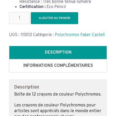
Résistance : Très bonne tenue lumière
Certification :
Eco Pencil
quantité
AJOUTER AU PANIER
de
Boîte
de
UGS :
110012
Catégorie :
Polychromos Faber Castell
12
crayons
de
couleur
DESCRIPTION
Faber-
Castell
INFORMATIONS COMPLÉMENTAIRES
Polychromos
Description
Boîte de 12 crayons de couleur Polychromos.
Les crayons de couleur Polychromos pour
artistes sont appréciés dans le monde entier