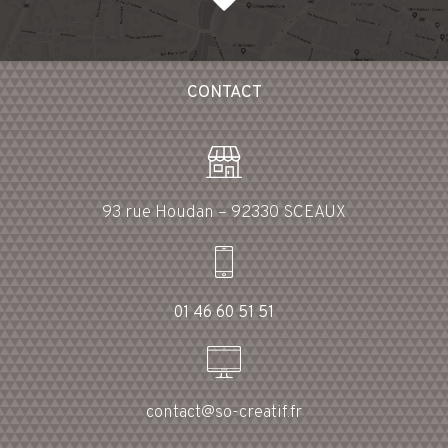
CONTACT
93 rue Houdan – 92330 SCEAUX
01 46 60 51 51
contact@so-creatif.fr