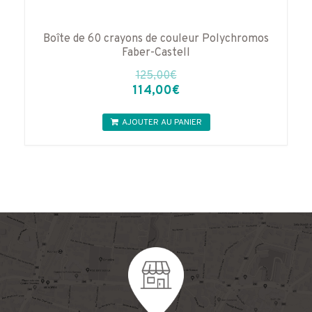
Boîte de 60 crayons de couleur Polychromos
Faber-Castell
125,00
€
Le
Le
114,00
€
prix
prix
initial
actuel
AJOUTER AU PANIER
était :
est :
125,00€.
114,00€.