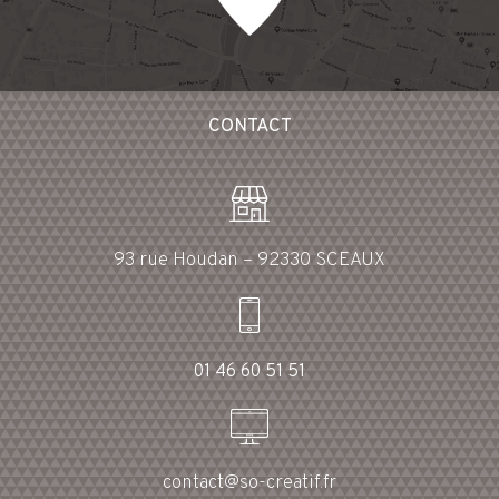
CONTACT
93 rue Houdan – 92330 SCEAUX
01 46 60 51 51
contact@so-creatif.fr