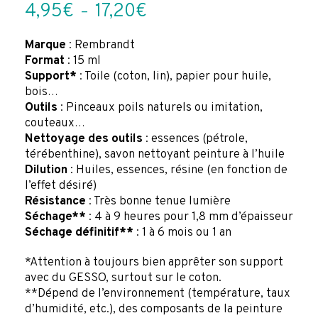
Plage
4,95
€
17,20
€
–
de
prix :
Marque
: Rembrandt
Format
: 15 ml
4,95€
Support*
: Toile (coton, lin), papier pour huile,
à
bois…
17,20€
Outils
: Pinceaux poils naturels ou imitation,
couteaux…
Nettoyage des outils
: essences (pétrole,
térébenthine), savon nettoyant peinture à l’huile
Dilution
: Huiles, essences, résine (en fonction de
l’effet désiré)
Résistance
: Très bonne tenue lumière
Séchage**
: 4 à 9 heures pour 1,8 mm d’épaisseur
Séchage définitif**
: 1 à 6 mois ou 1 an
*Attention à toujours bien apprêter son support
avec du GESSO, surtout sur le coton.
**Dépend de l’environnement (température, taux
d’humidité, etc.), des composants de la peinture