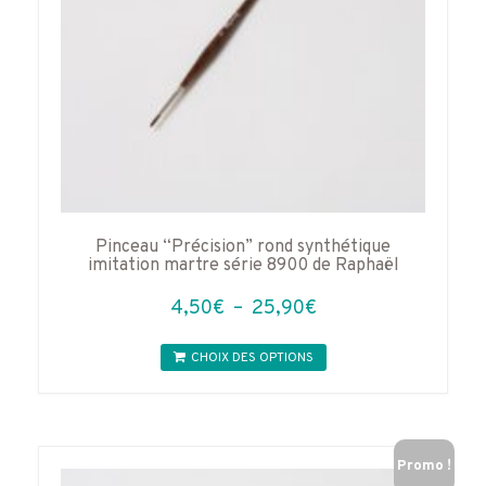
Pinceau “Précision” rond synthétique
imitation martre série 8900 de Raphaël
Plage
4,50
€
–
25,90
€
de
Ce
prix :
CHOIX DES OPTIONS
produit
4,50€
a
à
plusieurs
variations.
25,90€
Les
Promo !
options