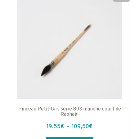
peuvent
être
choisies
sur
la
page
du
produit
Pinceau Petit-Gris série 803 manche court de
Raphaël
Plage
19,55
€
–
109,50
€
de
Ce