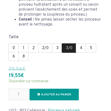
pinceau hydratant après un solvant ou savon
prévient l’assèchement des soies et permet
de prolonger la souplesse du pinceau.)
Conseil :
Ne jamais laisser sécher les pinceaux
avant le nettoyage.
Taille
0
1
2
2/0
3
3/0
4
5
6
8
25,56
€
Le
Le
19,55
€
prix
prix
Disponible sur commande
initial
actuel
quantité
était :
est :
AJOUTER AU PANIER
de
25,56€.
19,55€.
Pinceau
Petit-
Gris
UGS :
803
Catégorie :
Pinceaux naturels