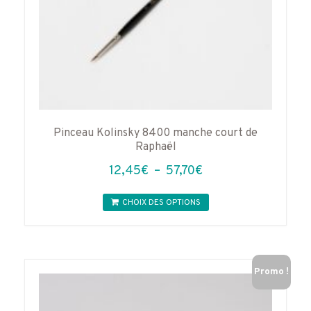
Pinceau Kolinsky 8400 manche court de
Raphaël
Plage
12,45
€
–
57,70
€
de
Ce
prix :
CHOIX DES OPTIONS
produit
12,45€
a
à
plusieurs
variations.
57,70€
Les
Promo !
options
peuvent
être