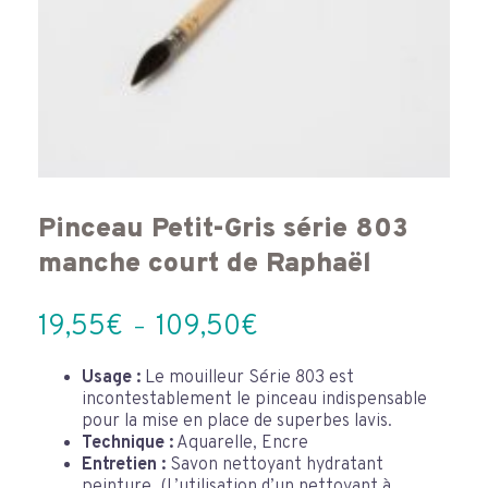
Pinceau Petit-Gris série 803
manche court de Raphaël
Plage
19,55
€
109,50
€
–
de
prix :
Usage :
Le mouilleur Série 803 est
incontestablement le pinceau indispensable
19,55€
pour la mise en place de superbes lavis.
à
Technique :
Aquarelle, Encre
109,50€
Entretien :
Savon nettoyant hydratant
peinture. (L’utilisation d’un nettoyant à