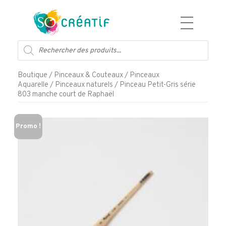
Aller
Recherche
au
de
contenu
produits
Boutique
/
Pinceaux & Couteaux
/
Pinceaux
Aquarelle
/
Pinceaux naturels
/ Pinceau Petit-Gris série
803 manche court de Raphaël
Promo !