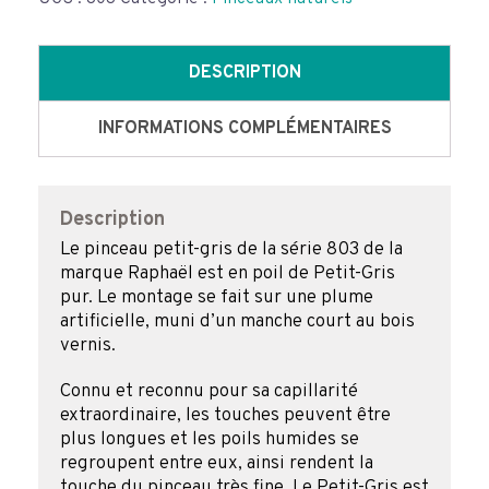
série
803
manche
DESCRIPTION
court
de
INFORMATIONS COMPLÉMENTAIRES
Raphaël
Description
Le pinceau petit-gris de la série 803 de la
marque Raphaël est en poil de Petit-Gris
pur. Le montage se fait sur une plume
artificielle, muni d’un manche court au bois
vernis.
Connu et reconnu pour sa capillarité
extraordinaire, les touches peuvent être
plus longues et les poils humides se
regroupent entre eux, ainsi rendent la
touche du pinceau très fine. Le Petit-Gris est