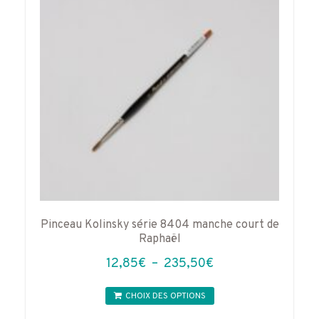
choisies
sur
la
page
du
produit
Pinceau Kolinsky série 8404 manche court de
Raphaël
Plage
12,85
€
–
235,50
€
de
Ce
prix :
CHOIX DES OPTIONS
produit
12,85€
a