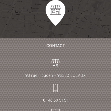
CONTACT
93 rue Houdan – 92330 SCEAUX
01 46 60 51 51