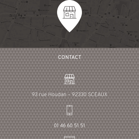
CONTACT
93 rue Houdan – 92330 SCEAUX
01 46 60 51 51