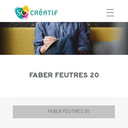
Aller
au
contenu
FABER FEUTRES 20
Navigation
⟵
FABER FEUTRES 20
d’article