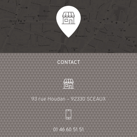
CONTACT
93 rue Houdan – 92330 SCEAUX
01 46 60 51 51