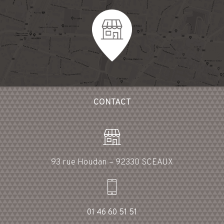
CONTACT
93 rue Houdan – 92330 SCEAUX
01 46 60 51 51