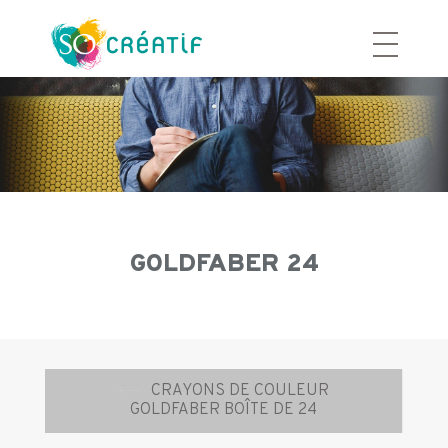
Aller
au
contenu
GOLDFABER 24
Navigation
⟵
CRAYONS DE COULEUR
d’article
GOLDFABER BOÎTE DE 24