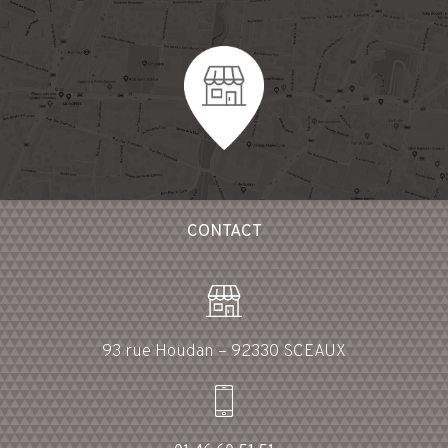
CONTACT
93 rue Houdan – 92330 SCEAUX