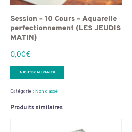
Session – 10 Cours – Aquarelle
perfectionnement (LES JEUDIS
MATIN)
0,00
€
quantité
AJOUTER AU PANIER
de
Session
–
Catégorie :
Non classé
10
Cours
–
Produits similaires
Aquarelle
perfectionnement
(LES
JEUDIS