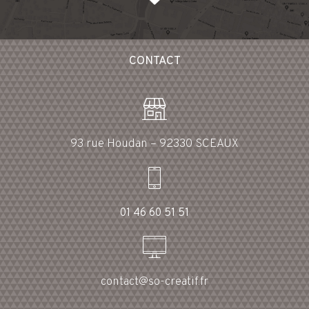
CONTACT
93 rue Houdan – 92330 SCEAUX
01 46 60 51 51
contact@so-creatif.fr