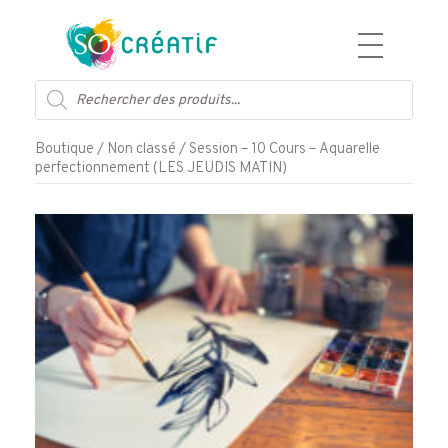
Aller
Recherche
au
de
contenu
produits
Boutique
/
Non classé
/ Session – 10 Cours – Aquarelle
perfectionnement (LES JEUDIS MATIN)