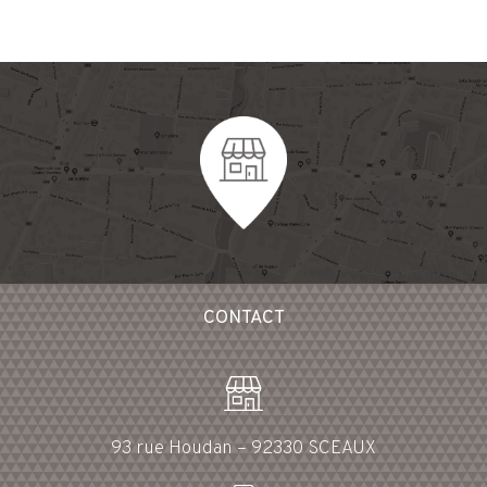
Les
options
peuvent
être
choisies
sur
la
page
du
produit
CONTACT
93 rue Houdan – 92330 SCEAUX