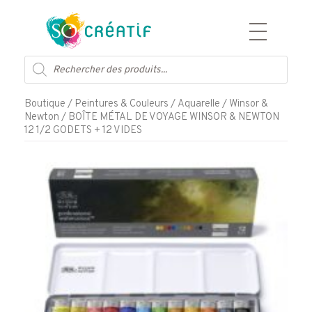
Aller
Recherche
au
de
contenu
produits
Boutique
/
Peintures & Couleurs
/
Aquarelle
/
Winsor &
Newton
/ BOÎTE MÉTAL DE VOYAGE WINSOR & NEWTON
12 1/2 GODETS + 12 VIDES