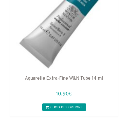
la
page
du
produit
Aquarelle Extra-Fine W&N Tube 14 ml
10,90
€
Ce
CHOIX DES OPTIONS
produit
a
plusieurs
variations.