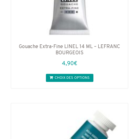
Gouache Extra-Fine LINEL 14 ML – LEFRANC
BOURGEOIS
4,90
€
Ce
CHOIX DES OPTIONS
produit
a
plusieurs
variations.
Les
options
peuvent
être
choisies
sur