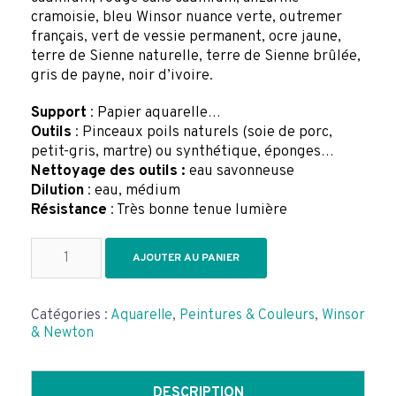
cramoisie, bleu Winsor nuance verte, outremer
français, vert de vessie permanent, ocre jaune,
terre de Sienne naturelle, terre de Sienne brûlée,
gris de payne, noir d’ivoire.
Support
: Papier aquarelle…
Outils
: Pinceaux poils naturels (soie de porc,
petit-gris, martre) ou synthétique, éponges…
Nettoyage des outils :
eau savonneuse
Dilution
: eau, médium
Résistance
: Très bonne tenue lumière
quantité
AJOUTER AU PANIER
de
BOÎTE
MÉTAL
Catégories :
Aquarelle
,
Peintures & Couleurs
,
Winsor
DE
& Newton
VOYAGE
WINSOR
&
NEWTON
DESCRIPTION