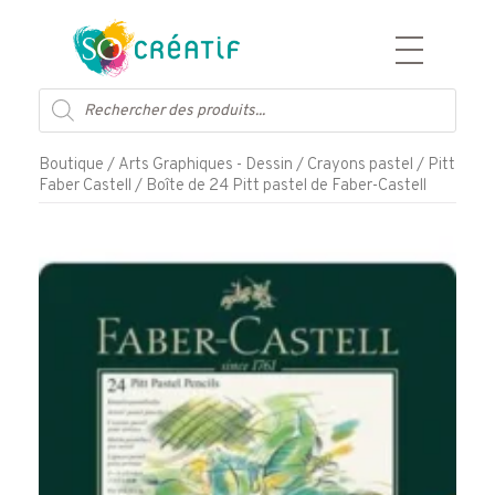
Aller
Recherche
au
de
contenu
produits
Boutique
/
Arts Graphiques - Dessin
/
Crayons pastel
/
Pitt
Faber Castell
/ Boîte de 24 Pitt pastel de Faber-Castell