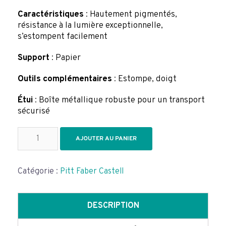
Caractéristiques
: Hautement pigmentés,
résistance à la lumière exceptionnelle,
s’estompent facilement
Support
: Papier
Outils complémentaires
: Estompe, doigt
Étui
: Boîte métallique robuste pour un transport
sécurisé
quantité
AJOUTER AU PANIER
de
Boîte
de
Catégorie :
Pitt Faber Castell
24
Pitt
pastel
de
DESCRIPTION
Faber-
Castell