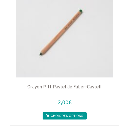
Crayon Pitt Pastel de Faber-Castell
2,00
€
Ce
CHOIX DES OPTIONS
produit
a
plusieurs