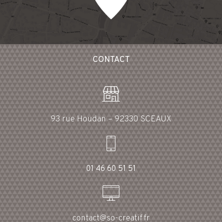
CONTACT
93 rue Houdan – 92330 SCEAUX
01 46 60 51 51
contact@so-creatif.fr