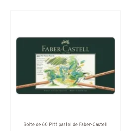
variations.
Les
options
peuvent
être
choisies
sur
la
page
du
produit
Boîte de 60 Pitt pastel de Faber-Castell