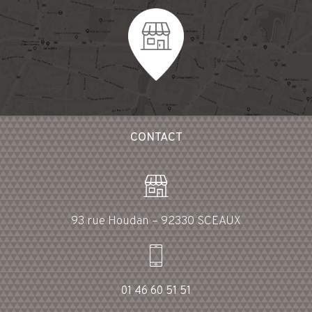
CONTACT
93 rue Houdan – 92330 SCEAUX
01 46 60 51 51