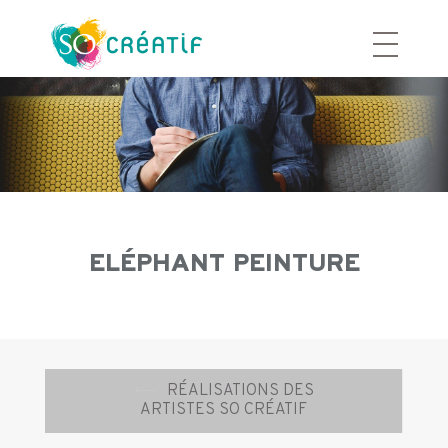
Aller
au
contenu
ELÉPHANT PEINTURE
Navigation
⟵
RÉALISATIONS DES
d’article
ARTISTES SO CRÉATIF