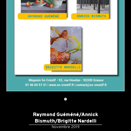
Raymond Guéméné/Annick
Bismuth/Brigitte Nardelli
Novembre 2019