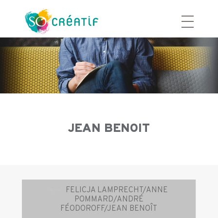
Aller
au
contenu
JEAN BENOIT
Navigation
⟵
FELICJA LAMPRECHT/ANNE
d’article
POMMARD/ANDRÉ
FÉODOROFF/JEAN BENOÎT