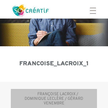
Aller
au
contenu
FRANCOISE_LACROIX_1
Navigation
⟵
FRANÇOISE LACROIX /
d’article
DOMINIQUE LECLÈRE / GÉRARD
VENEMBRE