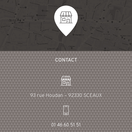
CONTACT
93 rue Houdan – 92330 SCEAUX
01 46 60 51 51