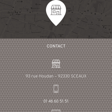
CONTACT
93 rue Houdan – 92330 SCEAUX
01 46 60 51 51