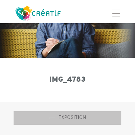
Aller
au
contenu
IMG_4783
Navigation
⟵
EXPOSITION
d’article