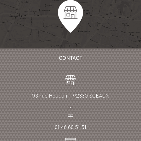
CONTACT
93 rue Houdan – 92330 SCEAUX
01 46 60 51 51