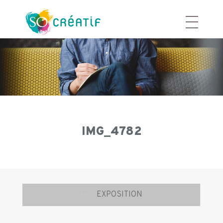
Aller
au
contenu
IMG_4782
Navigation
⟵
EXPOSITION
d’article