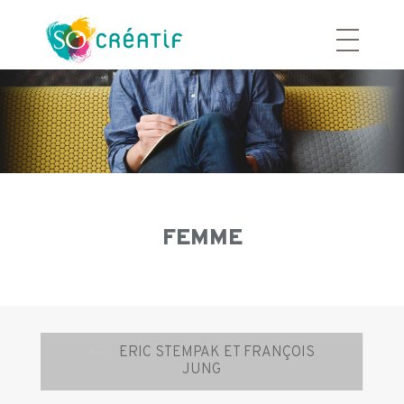
Aller
au
contenu
FEMME
Navigation
⟵
ERIC STEMPAK ET FRANÇOIS
d’article
JUNG