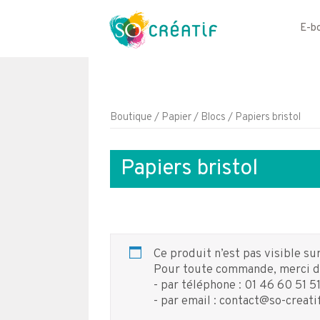
E-b
Aller
au
contenu
Boutique
/
Papier / Blocs
/ Papiers bristol
Papiers bristol
Ce produit n’est pas visible s
Pour toute commande, merci de
- par téléphone : 01 46 60 51 5
- par email : contact@so-creatif