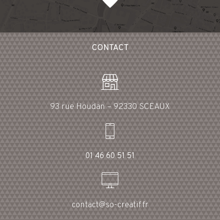
CONTACT
93 rue Houdan – 92330 SCEAUX
01 46 60 51 51
contact@so-creatif.fr