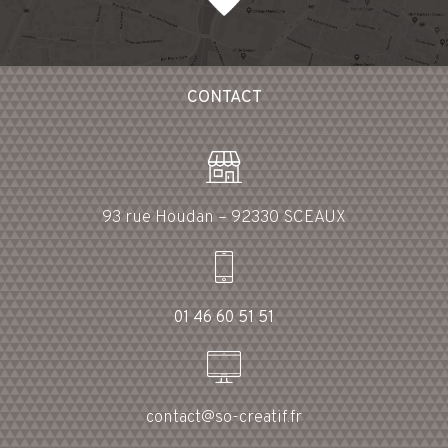
CONTACT
93 rue Houdan – 92330 SCEAUX
01 46 60 51 51
contact@so-creatif.fr