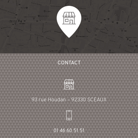
CONTACT
93 rue Houdan – 92330 SCEAUX
01 46 60 51 51