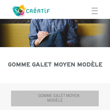
Aller
au
contenu
GOMME GALET MOYEN MODÈLE
Navigation
⟵
GOMME GALET MOYEN
d’article
MODÈLE