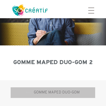
Aller
au
contenu
GOMME MAPED DUO-GOM 2
Navigation
⟵
GOMME MAPED DUO-GOM
d’article