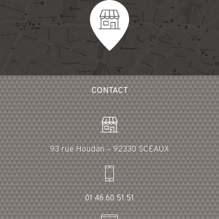
CONTACT
93 rue Houdan – 92330 SCEAUX
01 46 60 51 51