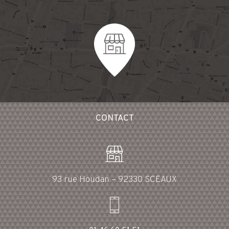
CONTACT
93 rue Houdan – 92330 SCEAUX