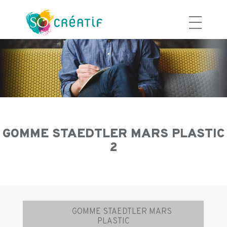
Aller
au
contenu
GOMME STAEDTLER MARS PLASTIC
2
Navigation
⟵
GOMME STAEDTLER MARS
d’article
PLASTIC