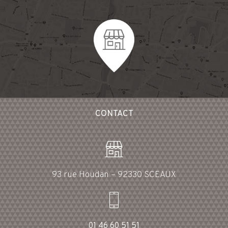
CONTACT
93 rue Houdan – 92330 SCEAUX
01 46 60 51 51