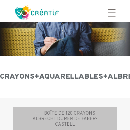
Aller
au
contenu
CRAYONS+AQUARELLABLES+ALBRE
Navigation
⟵
BOÎTE DE 120 CRAYONS
d’article
ALBRECHT DÜRER DE FABER-
CASTELL