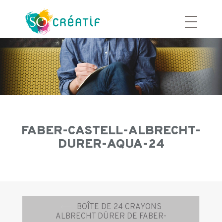
Aller
au
contenu
FABER-CASTELL-ALBRECHT-
DURER-AQUA-24
Navigation
⟵
BOÎTE DE 24 CRAYONS
d’article
ALBRECHT DÜRER DE FABER-