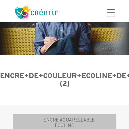
Aller
au
contenu
ENCRE+DE+COULEUR+ECOLINE+DE
(2)
Navigation
⟵
ENCRE AQUARELLABLE
d’article
ECOLINE