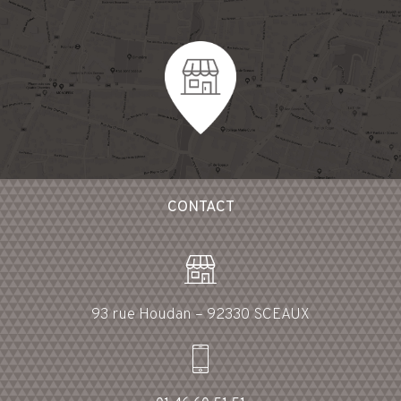
CONTACT
93 rue Houdan – 92330 SCEAUX