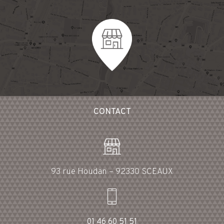
CONTACT
93 rue Houdan – 92330 SCEAUX
01 46 60 51 51