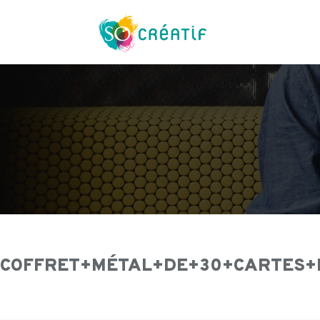
Aller
au
contenu
COFFRET+MÉTAL+DE+30+CARTES