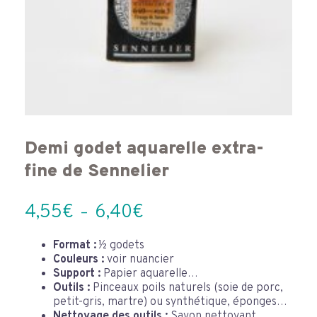
Demi godet aquarelle extra-
fine de Sennelier
Plage
4,55
€
6,40
€
–
de
prix :
Format :
½ godets
Couleurs :
voir nuancier
4,55€
Support :
Papier aquarelle…
à
Outils :
Pinceaux poils naturels (soie de porc,
6,40€
petit-gris, martre) ou synthétique, éponges…
Nettoyage des outils :
Savon nettoyant