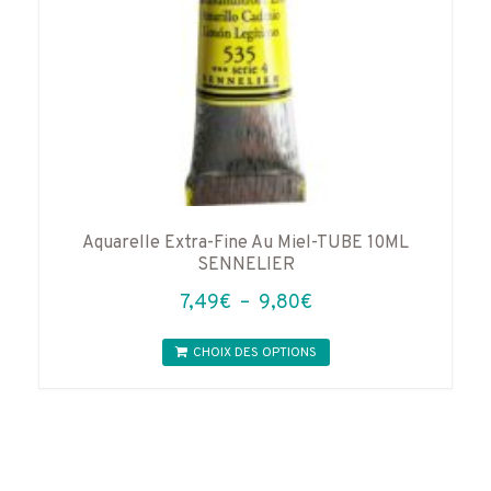
Aquarelle Extra-Fine Au Miel-TUBE 10ML
SENNELIER
Plage
7,49
€
–
9,80
€
de
Ce
prix :
CHOIX DES OPTIONS
produit
7,49€
a
à
plusieurs
variations.
9,80€
Les
options
peuvent