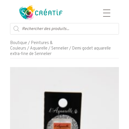
Aller
Recherche
au
de
contenu
produits
Boutique
/
Peintures &
Couleurs
/
Aquarelle
/
Sennelier
/ Demi godet aquarelle
extra-fine de Sennelier