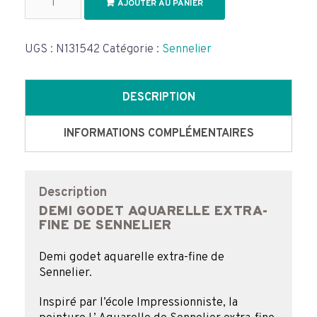
AJOUTER AU PANIER
de
Demi
godet
aquarelle
UGS :
N131542
Catégorie :
Sennelier
extra-
fine
de
DESCRIPTION
Sennelier
INFORMATIONS COMPLÉMENTAIRES
Description
DEMI GODET AQUARELLE EXTRA-
FINE DE SENNELIER
Demi godet aquarelle extra-fine de
Sennelier.
Inspiré par l’école Impressionniste, la