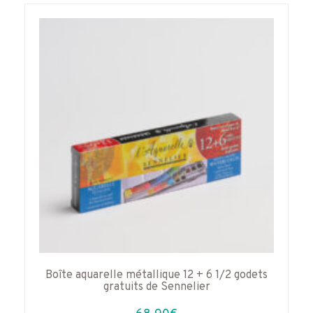
Les
options
peuvent
être
choisies
sur
la
page
du
produit
Boîte aquarelle métallique 12 + 6 1/2 godets
gratuits de Sennelier