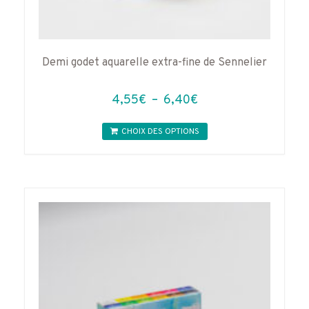
Demi godet aquarelle extra-fine de Sennelier
Plage
4,55
€
–
6,40
€
de
Ce
prix :
CHOIX DES OPTIONS
produit
4,55€
a
à
plusieurs
variations.
6,40€
Les
options
peuvent
être
choisies
sur
la
page
du