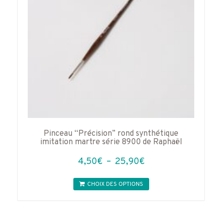
la
page
du
produit
Pinceau “Précision” rond synthétique
imitation martre série 8900 de Raphaël
Plage
4,50
€
–
25,90
€
de
Ce
prix :
CHOIX DES OPTIONS
produit
4,50€
a
à
plusieurs
variations.
25,90€