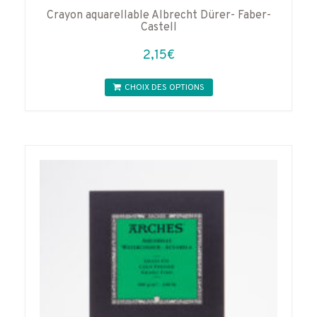
Crayon aquarellable Albrecht Dürer- Faber-
Castell
2,15
€
Ce
CHOIX DES OPTIONS
produit
a
plusieurs
variations.
Les
options
peuvent
être
choisies
sur
la
page
du
produit