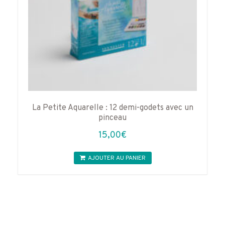
produit
La Petite Aquarelle : 12 demi-godets avec un
pinceau
15,00
€
AJOUTER AU PANIER