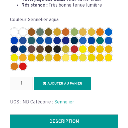
Résistance :
Très bonne tenue lumière
Couleur Sennelier aqua
quantité
AJOUTER AU PANIER
de
Aquarelle
Extra-
Fine
UGS :
ND
Catégorie :
Sennelier
Au
Miel-
TUBE
DESCRIPTION
10ML