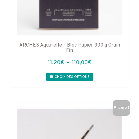
ARCHES Aquarelle – Bloc Papier 300 g Grain
Fin
Plage
11,20
€
–
110,00
€
de
Ce
prix :
CHOIX DES OPTIONS
produit
11,20€
a
à
plusieurs
variations.
110,00€
Les
Promo !
options
peuvent
être
choisies
sur