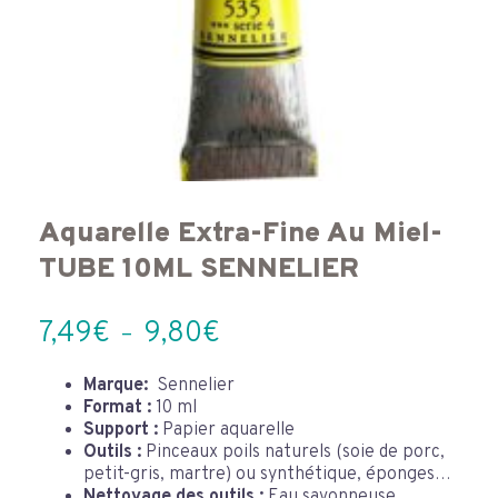
Aquarelle Extra-Fine Au Miel-
TUBE 10ML SENNELIER
Plage
7,49
€
9,80
€
–
de
prix :
Marque:
Sennelier
Format :
10 ml
7,49€
Support :
Papier aquarelle
à
Outils :
Pinceaux poils naturels (soie de porc,
9,80€
petit-gris, martre) ou synthétique, éponges…
Nettoyage des outils :
Eau savonneuse