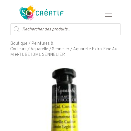
Aller
Recherche
au
de
contenu
produits
Boutique
/
Peintures &
Couleurs
/
Aquarelle
/
Sennelier
/ Aquarelle Extra-Fine Au
Miel-TUBE 10ML SENNELIER