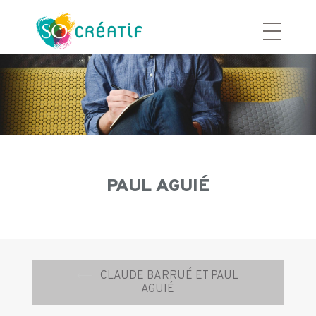
Aller
au
contenu
PAUL AGUIÉ
Navigation
⟵
CLAUDE BARRUÉ ET PAUL
d’article
AGUIÉ